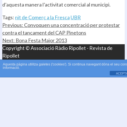
d’aquesta manera l’activitat comercial al municipi.
Tags:
nit de Comerç a la Fresca
UBR
Continue
Previous:
Convoquen una concentració per protestar
contra el tancament del CAP Pinetons
Reading
Next:
Bona Festa Major 2013
Copyright © Associació Ràdio Ripollet - Revista de
Ripollet
Aquesta pàgina utilitza galetes ('cookies'). Si continua navegant dóna el seu con
informació.
ACEPT