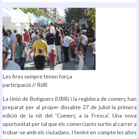
per
per
per
per
per
compartir
compartir
compartir
imprimir
enviar
al
al
al
(S'obre
un
WhatsApp
Facebook
Twitter
en
enllaç
(S'obre
(S'obre
(S'obre
una
per
en
en
en
nova
correu
una
una
una
finestra)
electrònic
nova
nova
nova
a
finestra)
finestra)
finestra)
un
amic
(S'obre
en
una
nova
finestra)
Les fires sempre tenen força
participació // RdR
La Unió de Botiguers (UBR) i la regidora de comerç han
preparat per al proper dissabte 27 de juliol la primera
edició de la nit del ‘Comerç a la Fresca’. Una nova
oportunitat per tal que els comerciants surtin al carrer a
trobar-se amb els ciutadans. I tenint en compte les altes