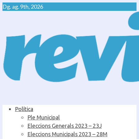
Skip
Dg. ag. 9th, 2026
to
content
Primary
Política
Menu
Ple Municipal
Eleccions Generals 2023 – 23J
Eleccions Municipals 2023 – 28M