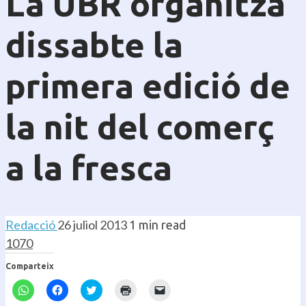
La UBR organitza
dissabte la
primera edició de
la nit del comerç
a la fresca
Redacció
26 juliol 2013
1 min read
1070
Comparteix
Feu
Feu
Feu
Feu
Feu
clic
clic
clic
clic
clic