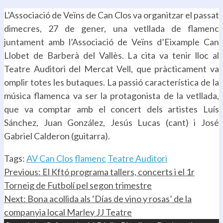
L’Associació de Veïns de Can Clos va organitzar el passat
dimecres, 27 de gener, una vetllada de flamenc
juntament amb l’Associació de Veïns d’Eixample Can
Llobet de Barberà del Vallès. La cita va tenir lloc al
Teatre Auditori del Mercat Vell, que pràcticament va
omplir totes les butaques. La passió característica de la
música flamenca va ser la protagonista de la vetllada,
que va comptar amb el concert dels artistes Luís
Sánchez, Juan González, Jesús Lucas (cant) i José
Gabriel Calderon (guitarra).
Tags:
AV Can Clos
flamenc
Teatre Auditori
Continue
Previous:
El Kftó programa tallers, concerts i el 1r
Torneig de Futbolí pel segon trimestre
Reading
Next:
Bona acollida als ‘Días de vino y rosas’ de la
companyia local Marley JJ Teatre