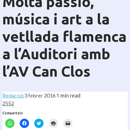
Molta passió,
música i art a la
vetllada flamenca
a l’Auditori amb
l’AV Can Clos
Redacció
3 febrer 2016
1 min read
2552
Comparteix
Feu
Feu
Feu
Feu
Feu
clic
clic
clic
clic
clic