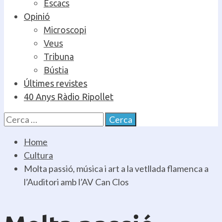
Escacs
Opinió
Microscopi
Veus
Tribuna
Bústia
Últimes revistes
40 Anys Ràdio Ripollet
Cerca:
Home
Cultura
Molta passió, música i art a la vetllada flamenca a
l’Auditori amb l’AV Can Clos