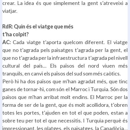
crear. La idea és que simplement la gent s’atreveixi a
viatjar.
.
RdR: Quin és el viatge que més
t’ha colpit?
AC:
Cada viatge t’aporta quelcom diferent. El viatge
que no t’agrada pels paisatges t’agrada per la gent, el
que no t’agrada per la infraestructura t’agrada pel nivell
cultural del país… Els països del nord viuen més
tranquils, en canvi els països del sud som més caòtics.
Però hi ha dos països que m’han agradat més, que tinc
ganes de tornar-hi, com són el Marroc i Turquia. Són dos
països que m’han arribat molt endins. El Marroc per la
forma de ser de la gent, que és molt acollidora, t’obren
totes les portes, t’ajuden en tot el que poden, estan a
sobre teu per tot el que necessitis. I Turquia perquè és
impressionant, les platges, els paisatges, la Capadòcia…