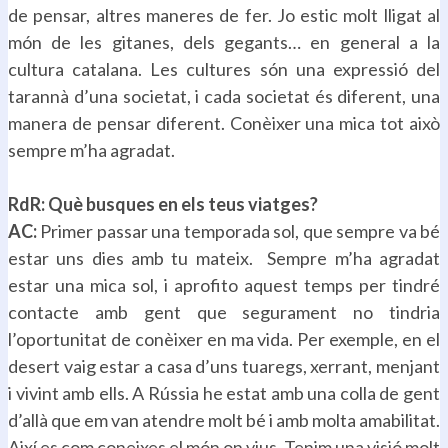
de pensar, altres maneres de fer. Jo estic molt lligat al
món de les gitanes, dels gegants… en general a la
cultura catalana. Les cultures són una expressió del
tarannà d’una societat, i cada societat és diferent, una
manera de pensar diferent. Conèixer una mica tot això
sempre m’ha agradat.
.
RdR: Què busques en els teus viatges?
AC:
Primer passar una temporada sol, que sempre va bé
estar uns dies amb tu mateix. Sempre m’ha agradat
estar una mica sol, i aprofito aquest temps per tindré
contacte amb gent que segurament no tindria
l’oportunitat de conèixer en ma vida. Per exemple, en el
desert vaig estar a casa d’uns tuaregs, xerrant, menjant
i vivint amb ells. A Rússia he estat amb una colla de gent
d’allà que em van atendre molt bé i amb molta amabilitat.
Així es com coneixes el món on vius. Tenim una visió molt