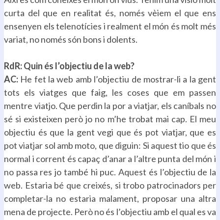
curta del que en realitat és, només vèiem el que ens
ensenyen els telenotícies i realment el món és molt més
variat, no només són bons i dolents.
.
RdR: Quin és l’objectiu de la web?
AC:
He fet la web amb l’objectiu de mostrar-li a la gent
tots els viatges que faig, les coses que em passen
mentre viatjo. Que perdin la por a viatjar, els caníbals no
sé si existeixen però jo no m’he trobat mai cap. El meu
objectiu és que la gent vegi que és pot viatjar, que es
pot viatjar sol amb moto, que diguin: Si aquest tio que és
normal i corrent és capaç d’anar a l’altre punta del món i
no passa res jo també hi puc. Aquest és l’objectiu de la
web. Estaria bé que creixés, si trobo patrocinadors per
completar-la no estaria malament, proposar una altra
mena de projecte. Però no és l’objectiu amb el qual es va