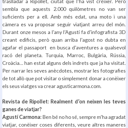
traslladar a Ripollet, ciutat que l’ha vist créixer. Però
sembla que aquests 2.000 quilòmetres no van ser
suficients per a ell. Amb més edat, una moto i una
càmera es va proposar seguir viatjant arreu del món.
Durant onze mesos a l’any l’Agustí fa d’infografista 3D
creant edificis, però quan arriba l’agost no dubta en
agafar el passaport en busca d’aventures a qualsevol
racó del planeta. Turquia, Marroc, Bulgària, Rússia,
Croàcia… han estat alguns dels indrets que ja ha visitat.
Per narrar les seves anècdotes, mostrar les fotografies
de tot allò que pot visitar o simplement donar a conèixer
els seus viatges va crear agusticarmona.com.
.
Revista de Ripollet: Realment d’on neixen les teves
ganes de viatjar?
Agustí Carmona:
Ben bé no ho sé, sempre m’ha agradat
viatjar, conèixer coses diferents, veure altres maneres