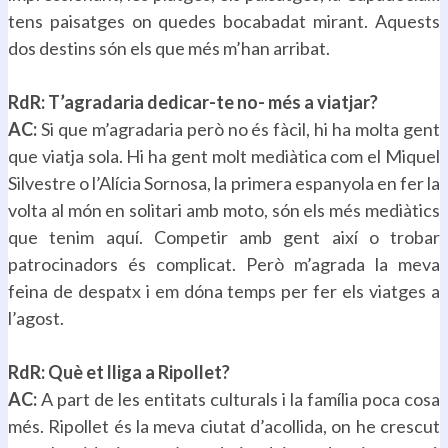
tens paisatges on quedes bocabadat mirant. Aquests
dos destins són els que més m’han arribat.
.
RdR: T’agradaria dedicar-te no- més a viatjar?
AC:
Si que m’agradaria però no és fàcil, hi ha molta gent
que viatja sola. Hi ha gent molt mediàtica com el Miquel
Silvestre o l’Alícia Sornosa, la primera espanyola en fer la
volta al món en solitari amb moto, són els més mediàtics
que tenim aquí. Competir amb gent així o trobar
patrocinadors és complicat. Però m’agrada la meva
feina de despatx i em dóna temps per fer els viatges a
l’agost.
.
RdR: Què et lliga a Ripollet?
AC:
A part de les entitats culturals i la família poca cosa
més. Ripollet és la meva ciutat d’acollida, on he crescut