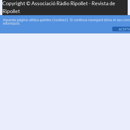
Copyright © Associació Ràdio Ripollet - Revista de
Ripollet
Aquesta pàgina utilitza galetes ('cookies'). Si continua navegant dóna el seu con
informació.
ACEPT