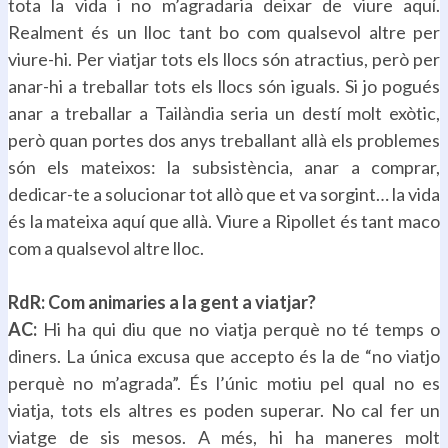
tota la vida i no m’agradaria deixar de viure aquí.
Realment és un lloc tant bo com qualsevol altre per
viure-hi. Per viatjar tots els llocs són atractius, però per
anar-hi a treballar tots els llocs són iguals. Si jo pogués
anar a treballar a Tailàndia seria un destí molt exòtic,
però quan portes dos anys treballant allà els problemes
són els mateixos: la subsistència, anar a comprar,
dedicar-te a solucionar tot allò que et va sorgint… la vida
és la mateixa aquí que allà. Viure a Ripollet és tant maco
com a qualsevol altre lloc.
.
RdR: Com animaries a la gent a viatjar?
AC:
Hi ha qui diu que no viatja perquè no té temps o
diners. La única excusa que accepto és la de “no viatjo
perquè no m’agrada”. És l’únic motiu pel qual no es
viatja, tots els altres es poden superar. No cal fer un
viatge de sis mesos. A més, hi ha maneres molt