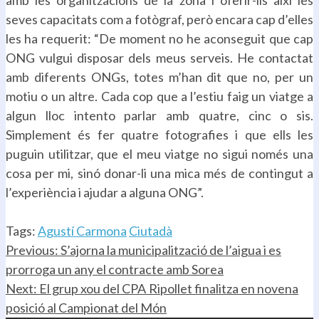
amb les organitzacions de la zona i oferir-lis així les
seves capacitats com a fotògraf, però encara cap d’elles
les ha requerit: “De moment no he aconseguit que cap
ONG vulgui disposar dels meus serveis. He contactat
amb diferents ONGs, totes m’han dit que no, per un
motiu o un altre. Cada cop que a l’estiu faig un viatge a
algun lloc intento parlar amb quatre, cinc o sis.
Simplement és fer quatre fotografies i que ells les
puguin utilitzar, que el meu viatge no sigui només una
cosa per mi, sinó donar-li una mica més de contingut a
l’experiència i ajudar a alguna ONG”.
.
Tags:
Agustí Carmona
Ciutadà
Continue
Previous:
S’ajorna la municipalització de l’aigua i es
prorroga un any el contracte amb Sorea
Reading
Next:
El grup xou del CPA Ripollet finalitza en novena
posició al Campionat del Món