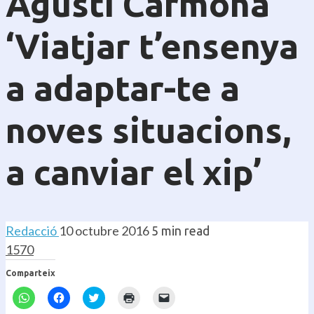
Agustí Carmona
‘Viatjar t’ensenya
a adaptar-te a
noves situacions,
a canviar el xip’
Redacció
10 octubre 2016
5 min read
1570
Comparteix
Feu
Feu
Feu
Feu
Feu
clic
clic
clic
clic
clic