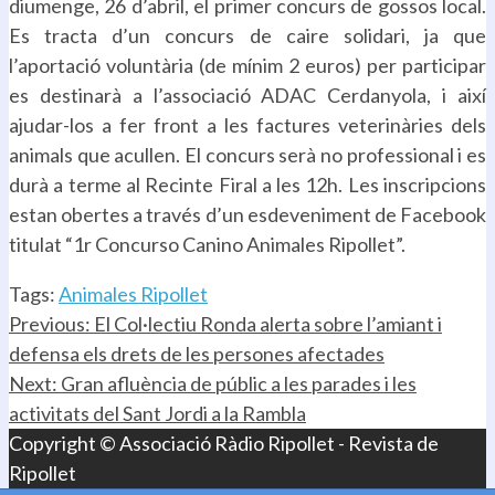
diumenge, 26 d’abril, el primer concurs de gossos local.
en
en
en
nova
correu
una
una
una
finestra)
electrònic
Es tracta d’un concurs de caire solidari, ja que
nova
nova
nova
a
finestra)
finestra)
finestra)
un
l’aportació voluntària (de mínim 2 euros) per participar
amic
(S'obre
en
es destinarà a l’associació ADAC Cerdanyola, i així
una
nova
ajudar-los a fer front a les factures veterinàries dels
finestra)
animals que acullen. El concurs serà no professional i es
durà a terme al Recinte Firal a les 12h. Les inscripcions
estan obertes a través d’un esdeveniment de Facebook
titulat “1r Concurso Canino Animales Ripollet”.
Tags:
Animales Ripollet
Continue
Previous:
El Col·lectiu Ronda alerta sobre l’amiant i
defensa els drets de les persones afectades
Reading
Next:
Gran afluència de públic a les parades i les
activitats del Sant Jordi a la Rambla
Copyright © Associació Ràdio Ripollet - Revista de
Ripollet