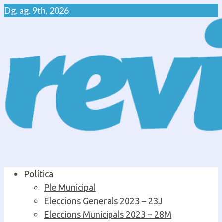
Skip
Dg. ag. 9th, 2026
to
content
Primary
Política
Menu
Ple Municipal
Eleccions Generals 2023 – 23J
Eleccions Municipals 2023 – 28M