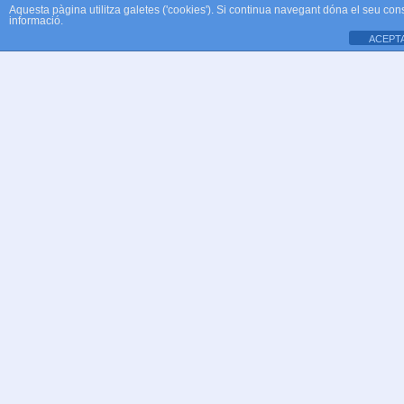
Aquesta pàgina utilitza galetes ('cookies'). Si continua navegant dóna el seu con
informació.
ACEPT