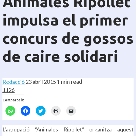
Animales Ripollet
impulsa el primer
concurs de gossos
de caire solidari
Redacció
23 abril 2015
1 min read
1126
Comparteix
Feu
Feu
Feu
Feu
Feu
clic
clic
clic
clic
clic
per
per
per
per
per
compartir
compartir
compartir
imprimir
enviar
al
al
al
(S'obre
un
L’agrupació “Animales Ripollet” organitza aquest
WhatsApp
Facebook
Twitter
en
enllaç
(S'obre
(S'obre
(S'obre
una
per