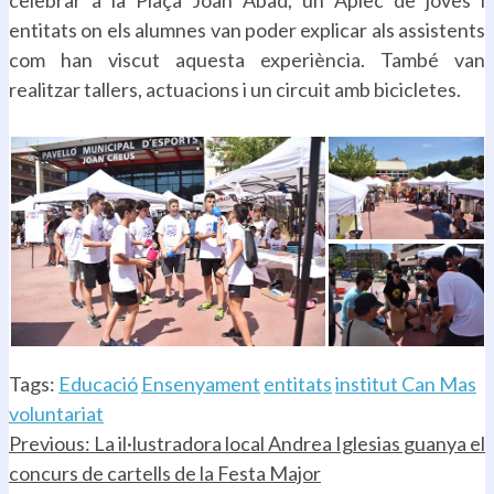
celebrar a la Plaça Joan Abad, un Aplec de joves i
entitats on els alumnes van poder explicar als assistents
com han viscut aquesta experiència. També van
realitzar tallers, actuacions i un circuit amb bicicletes.
.
Tags:
Educació
Ensenyament
entitats
institut Can Mas
voluntariat
Continue
Previous:
La il·lustradora local Andrea Iglesias guanya el
concurs de cartells de la Festa Major
Reading