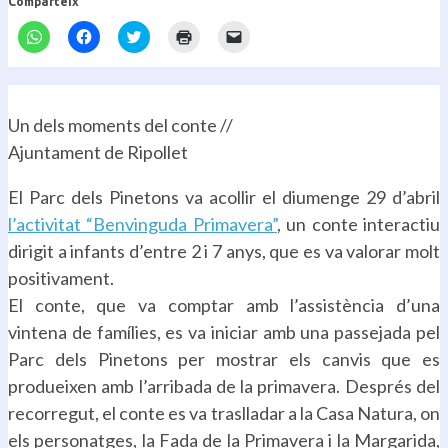
Comparteix
Feu
Feu
Feu
Feu
Feu
clic
clic
clic
clic
clic
per
per
per
per
per
compartir
compartir
compartir
imprimir
enviar
al
al
al
(S'obre
un
WhatsApp
Facebook
Twitter
en
enllaç
(S'obre
(S'obre
(S'obre
una
per
Un dels moments del conte //
en
en
en
nova
correu
una
una
una
finestra)
electrònic
Ajuntament de Ripollet
nova
nova
nova
a
finestra)
finestra)
finestra)
un
amic
(S'obre
El Parc dels Pinetons va acollir el diumenge 29 d’abril
en
una
l’activitat “Benvinguda Primavera”
, un conte interactiu
nova
finestra)
dirigit a infants d’entre 2 i 7 anys, que es va valorar molt
positivament.
El conte, que va comptar amb l’assistència d’una
vintena de famílies, es va iniciar amb una passejada pel
Parc dels Pinetons per mostrar els canvis que es
produeixen amb l’arribada de la primavera. Després del
recorregut, el conte es va traslladar a la Casa Natura, on
els personatges, la Fada de la Primavera i la Margarida,