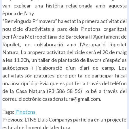
van explicar una història relacionada amb aquesta
època de l’any.
“Benvinguda Primavera” ha estat la primera activitat del
nou cicle d’activitats al parc dels Pinetons, organitzat
per l’Àrea Metropolitana de Barcelona i l’Ajuntament de
Ripollet, en col·laboració amb l’Agrupació Ripollet
Natura. La propera activitat del cicle serà el 20 de maig
a les 11.30h, un taller de plantació de llavors d’espècies
autòctones i l’elaboració d’un diari de camp. Les
activitats són gratuïtes, però per tal de participar-hi cal
una inscripció prèvia que es pot fer a través del telèfon
de la Casa Natura (93 586 58 56) o bé a través del
correu electrònic casadenatura@gmail.com.
Tags:
Pinetons
Continue
Previous:
L’INS Lluís Companys participa en un projecte
estatal de foment de la lectura