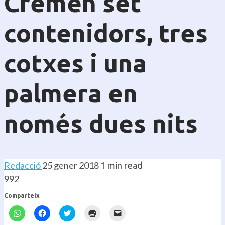
Cremen set
contenidors, tres
cotxes i una
palmera en
només dues nits
Redacció
25 gener 2018
1 min read
992
Comparteix
Feu
Feu
Feu
Feu
Feu
clic
clic
clic
clic
clic