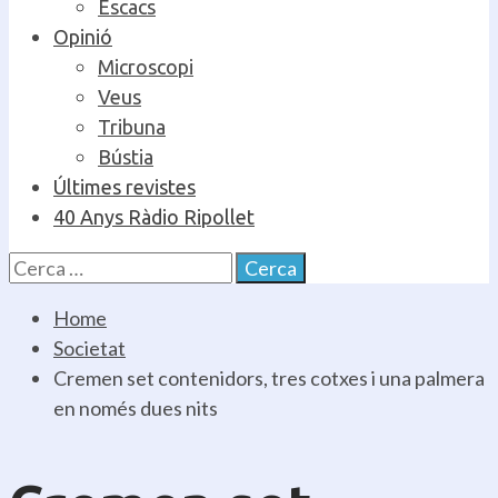
Escacs
Opinió
Microscopi
Veus
Tribuna
Bústia
Últimes revistes
40 Anys Ràdio Ripollet
Cerca:
Home
Societat
Cremen set contenidors, tres cotxes i una palmera
en només dues nits