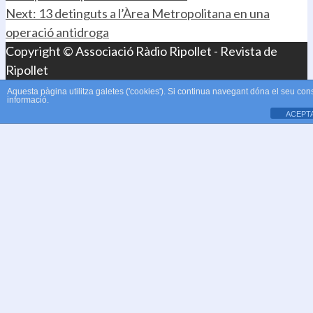
Next:
13 detinguts a l’Àrea Metropolitana en una
operació antidroga
Copyright © Associació Ràdio Ripollet - Revista de
Ripollet
Aquesta pàgina utilitza galetes ('cookies'). Si continua navegant dóna el seu con
informació.
ACEPT