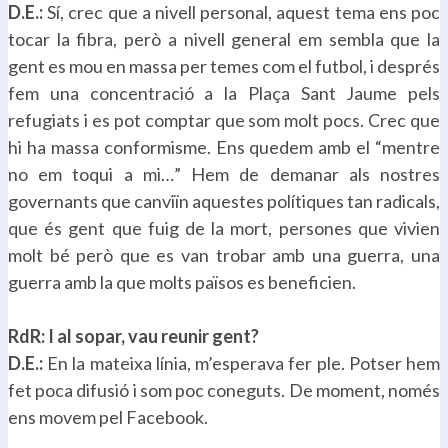
D.E.:
Sí, crec que a nivell personal, aquest tema ens poc
tocar la fibra, però a nivell general em sembla que la
gent es mou en massa per temes com el futbol, i després
fem una concentració a la Plaça Sant Jaume pels
refugiats i es pot comptar que som molt pocs. Crec que
hi ha massa conformisme. Ens quedem amb el “mentre
no em toqui a mi…” Hem de demanar als nostres
governants que canviïn aquestes polítiques tan radicals,
que és gent que fuig de la mort, persones que vivien
molt bé però que es van trobar amb una guerra, una
guerra amb la que molts països es beneficien.
.
RdR: I al sopar, vau reunir gent?
D.E.:
En la mateixa línia, m’esperava fer ple. Potser hem
fet poca difusió i som poc coneguts. De moment, només
ens movem pel Facebook.
.