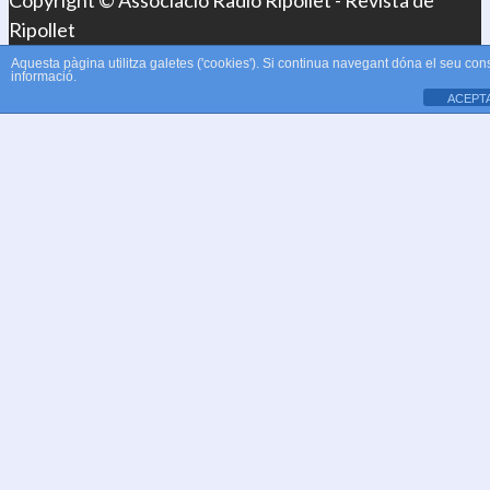
Copyright © Associació Ràdio Ripollet - Revista de
Ripollet
Aquesta pàgina utilitza galetes ('cookies'). Si continua navegant dóna el seu con
informació.
ACEPT