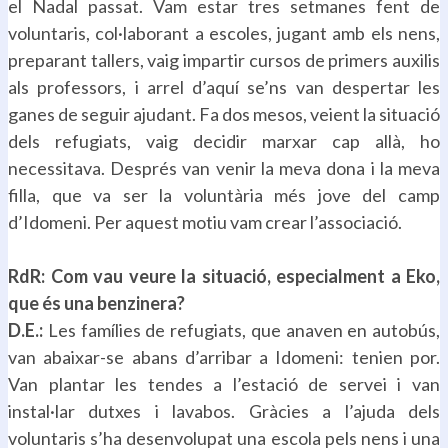
el Nadal passat. Vam estar tres setmanes fent de
voluntaris, col·laborant a escoles, jugant amb els nens,
preparant tallers, vaig impartir cursos de primers auxilis
als professors, i arrel d’aquí se’ns van despertar les
ganes de seguir ajudant. Fa dos mesos, veient la situació
dels refugiats, vaig decidir marxar cap allà, ho
necessitava. Després van venir la meva dona i la meva
filla, que va ser la voluntària més jove del camp
d’Idomeni. Per aquest motiu vam crear l’associació.
.
RdR: Com vau veure la situació, especialment a Eko,
que és una benzinera?
D.E.:
Les famílies de refugiats, que anaven en autobús,
van abaixar-se abans d’arribar a Idomeni: tenien por.
Van plantar les tendes a l’estació de servei i van
instal·lar dutxes i lavabos. Gràcies a l’ajuda dels
voluntaris s’ha desenvolupat una escola pels nens i una