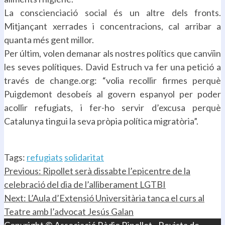
La conscienciació social és un altre dels fronts.
Mitjançant xerrades i concentracions, cal arribar a
quanta més gent millor.
Per últim, volen demanar als nostres polítics que canvïin
les seves polítiques. David Estruch va fer una petició a
través de change.org: “volia recollir firmes perquè
Puigdemont desobeís al govern espanyol per poder
acollir refugiats, i fer-ho servir d’excusa perquè
Catalunya tingui la seva pròpia política migratòria”.
.
Tags:
refugiats
solidaritat
Continue
Previous:
Ripollet serà dissabte l’epicentre de la
celebració del dia de l’alliberament LGTBI
Reading
Next:
L’Aula d’Extensió Universitària tanca el curs al
Teatre amb l’advocat Jesús Galan