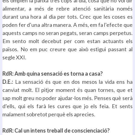
els omplen la panxa tres cops al dia, cosa que no vol dir
alimentar, a més de rebre atenció sanitària només
durant una hora al dia per tots. Crec que les coses es
poden fer d’una altra manera. A més, em fa l’efecte que
aquests camps no seran pegats, seran camps perpetus.
Em sento molt decebut per com estan actuants els
països. No em puc creure que això estigui passant al
segle XXI.
.
RdR: Amb quina sensació es torna a casa?
D.E.:
La sensació és que en dos mesos la vida ens ha
canviat molt. El pitjor moment és quan tornes, que et
sap molt greu no poder ajudar-los més. Penses què serà
d’ells, qui els farà les cures que jo els feia. Et sents
malament sobretot perquè els aprecies.
.
RdR: Cal un intens treball de conscienciació?