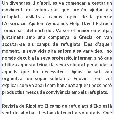
Un divendres, 1 d’abril, es va començar a gestar un
moviment de voluntariat que pretén ajudar als
refugiats, asilats a camps fugint de la guerra:
l’Associació Ajudem Ayudamos Help. David Estruch
forma part del nucli dur. Va ser el primer en viatjar,
juntament amb una companya, a Grècia, on van
acostar-se als camps de refugiats. Des d’aquell
moment, la seva vida gira entorn a salvar vides, i no
només degut a la seva professió, infermer, sinó que
utilitza aquesta feina i la seva voluntat per ajudar a
aquells que ho necessiten. Dijous passat van
organitzar un sopar solidari a Enovin, i ens vol
explicar com va anar i com han anat aquest pocs però
productius mesos de convivència amb els refugiats.
.
Revista de Ripollet: El camp de refugiats d’Eko està
sent desallotjat, i estan detenint a voluntaris. Què