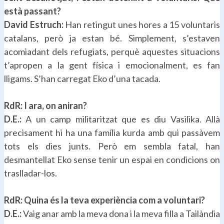
està passant?
David Estruch:
Han retingut unes hores a 15 voluntaris
catalans, però ja estan bé. Simplement, s’estaven
acomiadant dels refugiats, perquè aquestes situacions
t’apropen a la gent física i emocionalment, es fan
lligams. S’han carregat Eko d’una tacada.
.
RdR: I ara, on aniran?
D.E.:
A un camp militaritzat que es diu Vasilika. Allà
precisament hi ha una família kurda amb qui passàvem
tots els dies junts. Però em sembla fatal, han
desmantellat Eko sense tenir un espai en condicions on
traslladar-los.
.
RdR: Quina és la teva experiència com a voluntari?
D.E.:
Vaig anar amb la meva dona i la meva filla a Tailàndia