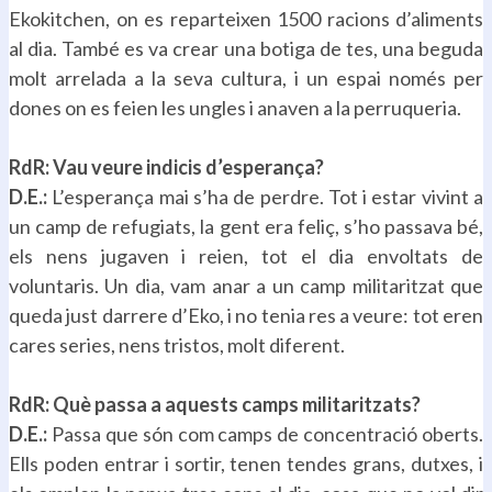
Ekokitchen, on es reparteixen 1500 racions d’aliments
al dia. També es va crear una botiga de tes, una beguda
molt arrelada a la seva cultura, i un espai només per
dones on es feien les ungles i anaven a la perruqueria.
.
RdR: Vau veure indicis d’esperança?
D.E.:
L’esperança mai s’ha de perdre. Tot i estar vivint a
un camp de refugiats, la gent era feliç, s’ho passava bé,
els nens jugaven i reien, tot el dia envoltats de
voluntaris. Un dia, vam anar a un camp militaritzat que
queda just darrere d’Eko, i no tenia res a veure: tot eren
cares series, nens tristos, molt diferent.
.
RdR: Què passa a aquests camps militaritzats?
D.E.:
Passa que són com camps de concentració oberts.
Ells poden entrar i sortir, tenen tendes grans, dutxes, i