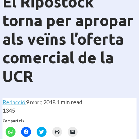
El Ripostock
torna per apropar
als veïns l’oferta
comercial de la
UCR
Redacció
9 març 2018
1 min read
1345
Comparteix
Feu
Feu
Feu
Feu
Feu
clic
clic
clic
clic
clic