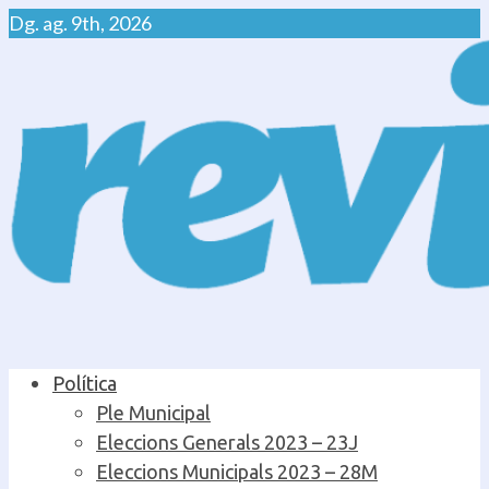
Skip
Dg. ag. 9th, 2026
to
content
Primary
Política
Menu
Ple Municipal
Eleccions Generals 2023 – 23J
Eleccions Municipals 2023 – 28M