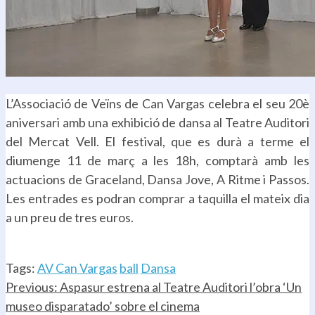
L’Associació de Veïns de Can Vargas celebra el seu 20è
aniversari amb una exhibició de dansa al Teatre Auditori
del Mercat Vell. El festival, que es durà a terme el
diumenge 11 de març a les 18h, comptarà amb les
actuacions de Graceland, Dansa Jove, A Ritme i Passos.
Les entrades es podran comprar a taquilla el mateix dia
a un preu de tres euros.
.
Tags:
AV Can Vargas
ball
Dansa
Continue
Previous:
Aspasur estrena al Teatre Auditori l’obra ‘Un
museo disparatado’ sobre el cinema
Reading