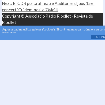
Next:
El CDR porta al Teatre Auditori el dijous 15 el
concert ‘Cuidem-nos’ d’Ovidi4
Copyright © Associació Ràdio Ripollet - Revista de
Ripollet
Aquesta pàgina utilitza galetes ('cookies'). Si continua navegant dóna el seu con
informació.
ACEPT