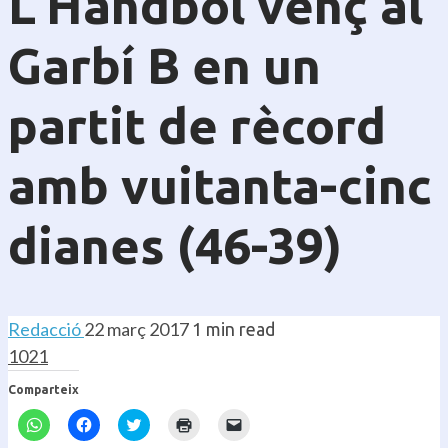
L’Handbol venç al
Garbí B en un
partit de rècord
amb vuitanta-cinc
dianes (46-39)
Redacció
22 març 2017
1 min read
1021
Comparteix
Feu
Feu
Feu
Feu
Feu
clic
clic
clic
clic
clic