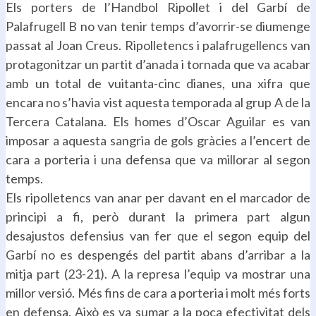
Els porters de l’Handbol Ripollet i del Garbí de
Palafrugell B no van tenir temps d’avorrir-se diumenge
passat al Joan Creus. Ripolletencs i palafrugellencs van
protagonitzar un partit d’anada i tornada que va acabar
amb un total de vuitanta-cinc dianes, una xifra que
encara no s’havia vist aquesta temporada al grup A de la
Tercera Catalana. Els homes d’Oscar Aguilar es van
imposar a aquesta sangria de gols gràcies a l’encert de
cara a porteria i una defensa que va millorar al segon
temps.
Els ripolletencs van anar per davant en el marcador de
principi a fi, però durant la primera part algun
desajustos defensius van fer que el segon equip del
Garbí no es despengés del partit abans d’arribar a la
mitja part (23-21). A la represa l’equip va mostrar una
millor versió. Més fins de cara a porteria i molt més forts
en defensa. Això es va sumar a la poca efectivitat dels