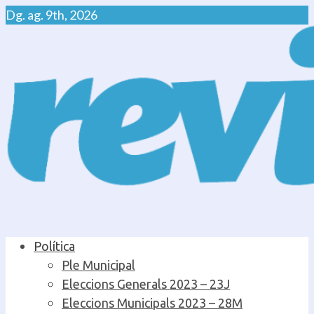
Skip
Dg. ag. 9th, 2026
to
content
Primary
Política
Menu
Ple Municipal
Eleccions Generals 2023 – 23J
Eleccions Municipals 2023 – 28M