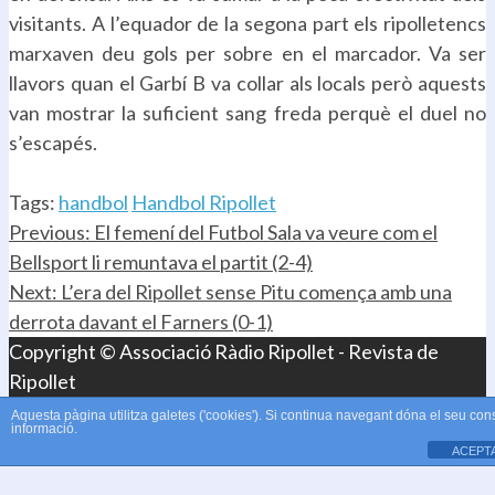
visitants. A l’equador de la segona part els ripolletencs
marxaven deu gols per sobre en el marcador. Va ser
llavors quan el Garbí B va collar als locals però aquests
van mostrar la suficient sang freda perquè el duel no
s’escapés.
.
Tags:
handbol
Handbol Ripollet
Continue
Previous:
El femení del Futbol Sala va veure com el
Bellsport li remuntava el partit (2-4)
Reading
Next:
L’era del Ripollet sense Pitu comença amb una
derrota davant el Farners (0-1)
Copyright © Associació Ràdio Ripollet - Revista de
Ripollet
Aquesta pàgina utilitza galetes ('cookies'). Si continua navegant dóna el seu con
informació.
ACEPT