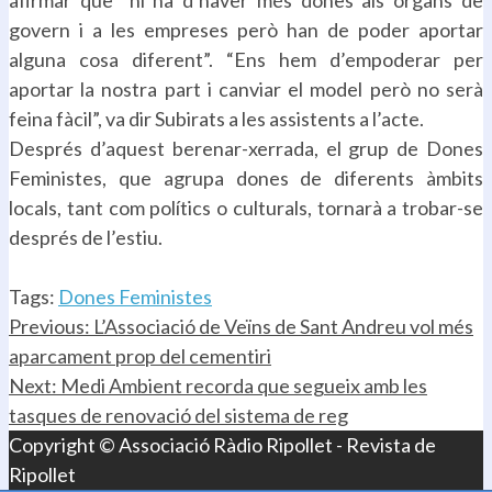
afirmar que “hi ha d’haver més dones als òrgans de
govern i a les empreses però han de poder aportar
alguna cosa diferent”. “Ens hem d’empoderar per
aportar la nostra part i canviar el model però no serà
feina fàcil”, va dir Subirats a les assistents a l’acte.
Després d’aquest berenar-xerrada, el grup de Dones
Feministes, que agrupa dones de diferents àmbits
locals, tant com polítics o culturals, tornarà a trobar-se
després de l’estiu.
.
Tags:
Dones Feministes
Continue
Previous:
L’Associació de Veïns de Sant Andreu vol més
aparcament prop del cementiri
Reading
Next:
Medi Ambient recorda que segueix amb les
tasques de renovació del sistema de reg
Copyright © Associació Ràdio Ripollet - Revista de
Ripollet