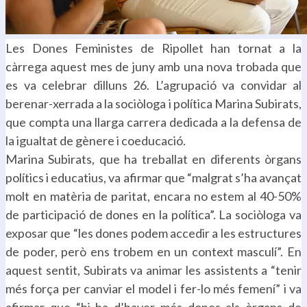
Les Dones Feministes de Ripollet han tornat a la
càrrega aquest mes de juny amb una nova trobada que
es va celebrar dilluns 26. L’agrupació va convidar al
berenar-xerrada a la sociòloga i política Marina Subirats,
que compta una llarga carrera dedicada a la defensa de
la igualtat de gènere i coeducació.
Marina Subirats, que ha treballat en diferents òrgans
polítics i educatius, va afirmar que “malgrat s’ha avançat
molt en matèria de paritat, encara no estem al 40-50%
de participació de dones en la política”. La sociòloga va
exposar que “les dones podem accedir a les estructures
de poder, però ens trobem en un context masculí”. En
aquest sentit, Subirats va animar les assistents a “tenir
més força per canviar el model i fer-lo més femení” i va