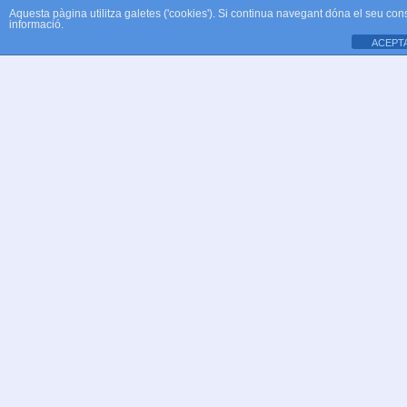
Aquesta pàgina utilitza galetes ('cookies'). Si continua navegant dóna el seu con
informació.
ACEPT