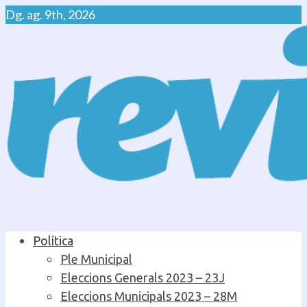
Skip
Dg. ag. 9th, 2026
to
content
Primary
Política
Menu
Ple Municipal
Eleccions Generals 2023 – 23J
Eleccions Municipals 2023 – 28M