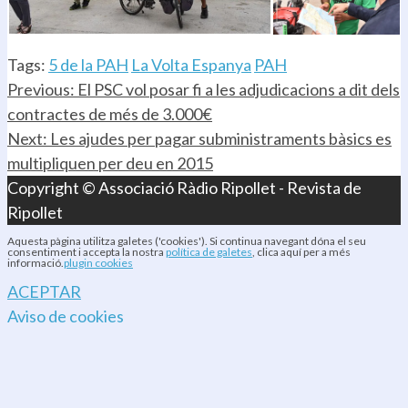
Tags:
5 de la PAH
La Volta Espanya
PAH
Continue
Previous:
El PSC vol posar fi a les adjudicacions a dit dels
contractes de més de 3.000€
Reading
Next:
Les ajudes per pagar subministraments bàsics es
multipliquen per deu en 2015
Copyright © Associació Ràdio Ripollet - Revista de
Ripollet
Aquesta pàgina utilitza galetes ('cookies'). Si continua navegant dóna el seu
consentiment i accepta la nostra
política de galetes
, clica aquí per a més
informació.
plugin cookies
ACEPTAR
Aviso de cookies