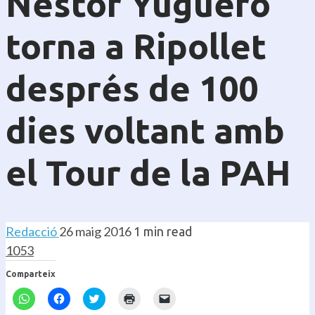
Néstor Yuguero
torna a Ripollet
després de 100
dies voltant amb
el Tour de la PAH
Redacció
26 maig 2016
1 min read
1053
Comparteix
Feu
Feu
Feu
Feu
Feu
clic
clic
clic
clic
clic