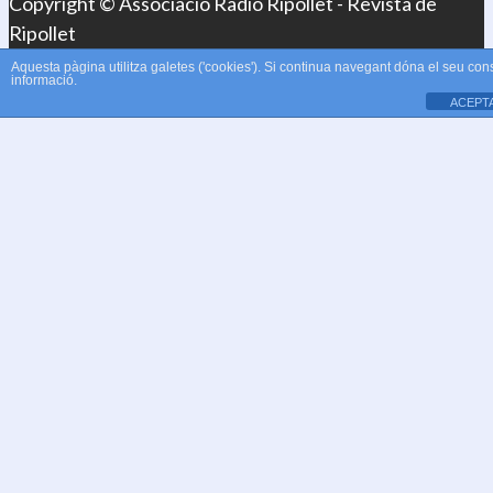
Copyright © Associació Ràdio Ripollet - Revista de
Ripollet
Aquesta pàgina utilitza galetes ('cookies'). Si continua navegant dóna el seu con
informació.
ACEPT