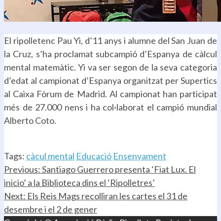
El ripolletenc Pau Yi, d’11 anys i alumne del San Juan de
la Cruz, s’ha proclamat subcampió d’Espanya de càlcul
mental matemàtic. Yi va ser segon de la seva categoria
d’edat al campionat d’Espanya organitzat per Supertics
al Caixa Fòrum de Madrid. Al campionat han participat
més de 27.000 nens i ha col·laborat el campió mundial
Alberto Coto.
.
Tags:
càcul mental
Educació
Ensenyament
Continue
Previous:
Santiago Guerrero presenta ‘Fiat Lux. El
inicio’ a la Biblioteca dins el ‘Ripolletres’
Reading
Next:
Els Reis Mags recolliran les cartes el 31 de
desembre i el 2 de gener