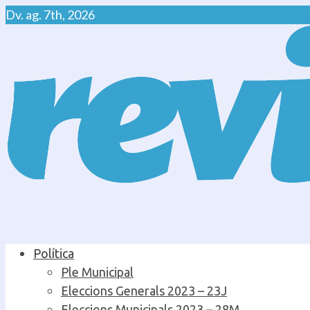
Skip
Dv. ag. 7th, 2026
to
content
Primary
Política
Menu
Ple Municipal
Eleccions Generals 2023 – 23J
Eleccions Municipals 2023 – 28M