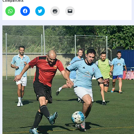
Comparteix
Feu
Feu
Feu
Feu
Feu
clic
clic
clic
clic
clic
per
per
per
per
per
compartir
compartir
compartir
imprimir
enviar
al
al
al
(S'obre
un
WhatsApp
Facebook
Twitter
en
enllaç
(S'obre
(S'obre
(S'obre
una
per
en
en
en
nova
correu
una
una
una
finestra)
electrònic
nova
nova
nova
a
finestra)
finestra)
finestra)
un
amic
(S'obre
en
una
nova
finestra)