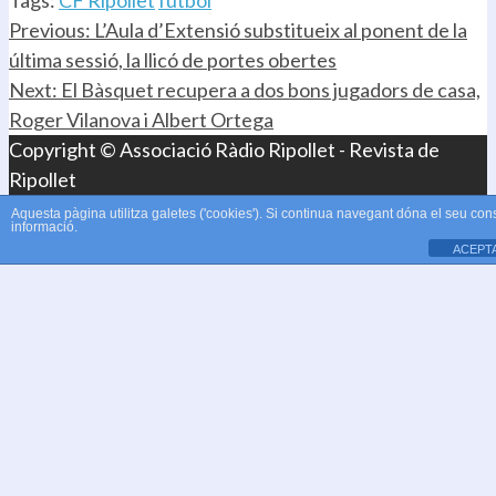
Tags:
CF Ripollet
futbol
Continue
Previous:
L’Aula d’Extensió substitueix al ponent de la
última sessió, la llicó de portes obertes
Reading
Next:
El Bàsquet recupera a dos bons jugadors de casa,
Roger Vilanova i Albert Ortega
Copyright © Associació Ràdio Ripollet - Revista de
Ripollet
Aquesta pàgina utilitza galetes ('cookies'). Si continua navegant dóna el seu con
informació.
ACEPT